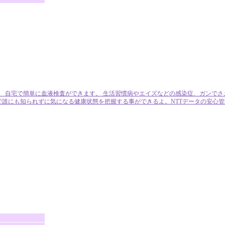
ー 自宅で簡単に血液検査ができます。 生活習慣病やエイズなどの感染症、ガンで
で誰にも知られずに気になる健康状態を把握する事ができるよ。NTTデータの安心