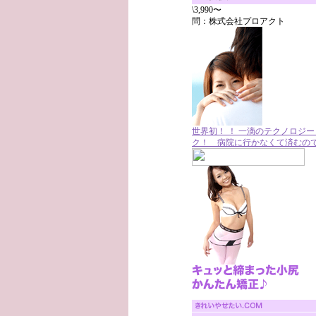
\3,990〜
問：株式会社プロアクト
世界初！ ！ 一滴のテクノロジ
ク！ 病院に行かなくて済むの