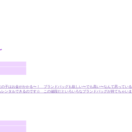
女の子はお金がかかる〜！ ブランドバッグも欲しい〜でも高い〜なんて思っている
からレンタルできるのです☆ この値段だといろいろなブランドバッグが持てちゃい