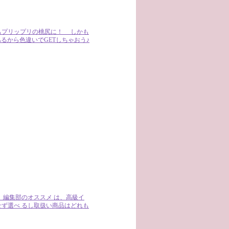
もプリップリの桃尻に！ しかも
るから色違いでGETしちゃおう♪
 編集部のオススメ は、高級イ
ず選べ るし取扱い商品はどれも