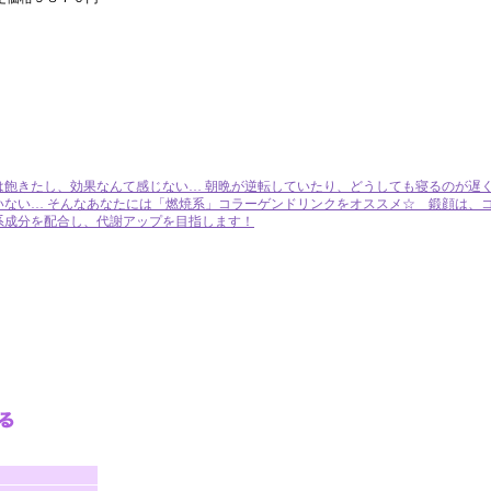
飽きたし、効果なんて感じない… 朝晩が逆転していたり、どうしても寝るのが遅く
いない… そんなあなたには「燃焼系」コラーゲンドリンクをオススメ☆ 鍛顔は、
系成分を配合し、代謝アップを目指します！