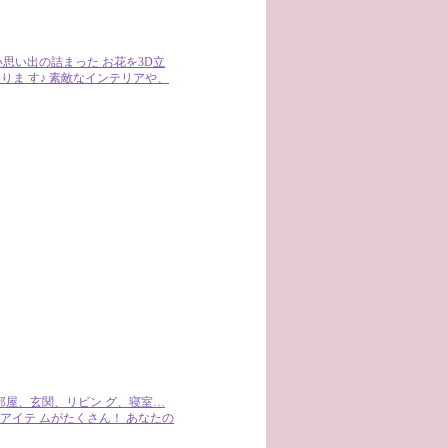
思い出の詰まった お花を3D立
ま す♪ 素敵なインテリアや、
部屋、玄関、リビン グ、寝室…
アイテ ムがたくさん！ あなたの