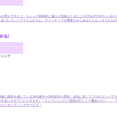
みが増えてきたり、ちょっと精神的に滅入り気味なときにこのCD＆DVDがいいみた
に近づいていくアイテムがコレ。ラインナップが豊富だからあなたにピッタリなもの
ンニング
催に限界を感じている20代後半〜30代前半の男性・女性に対してプロのコンパプ
付き合いさせていただきます♪ 「コンパしたいけど普段は忙しくて機会がない…」
合コンセッティングサービス！