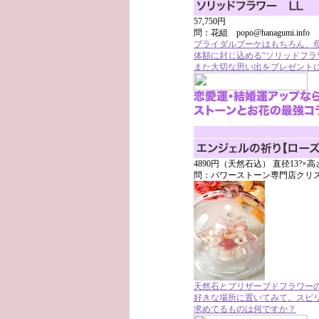
57,750円
問：花組 popo@hanagumi.info
ブライダルブーケはもちろん、母
体額に封じ込める“ソリッドフラ
また大切な思い出をプレゼントに
4890円（天然石込） 直径13?×高さ
問：パワーストーン専門店クリスタルス
天然石とブリザーブドフラワーの
好きな場所に置いてみて。スピリ
求めてるものは何ですか？