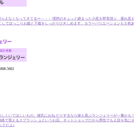
逆らえなくなってきてる〜・・・ 理想のキュッと締まった小尻を即実現☆ 垂れ尻
くしてぽっこりお腹と下腹をしっかりひきしめます。カラーバリエーションも５色あ
08-5002
しくいてほしいもの。彼氏におね だりするなら彼も喜ぶランジェリーが一番かも！
価格で買えるスプラッシ ュというお店。ネットショップだから男性でも人目を気にせ
ックだよ♪