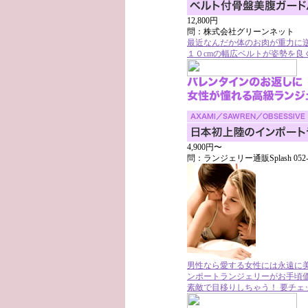
12,800円
問：株式会社グリーンネット
最近なんだか体のお肉が重力に
１０cmの幅広ベルトが姿勢を良
4,900円〜
問：ランジェリー通販Splash 052-8
男性なら愛する女性には永遠に美
ンポートランジェリーがお手頃
素敵で目移りしちゃう！ 要チェ