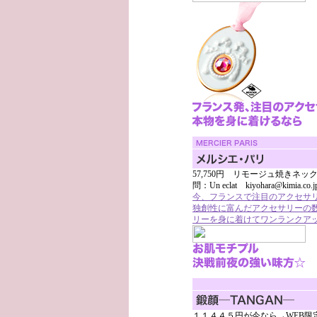
57,750円 リモージュ焼きネッ
問：Un eclat kiyohara@kimia.co.
今、フランスで注目のアクセサ
独創性に富んだアクセサリーの
リーを身に着けてワンランクア
１１４４５円が今なら→WEB限