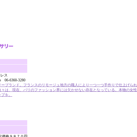
クレス
jp 06-6360-3280
リーブランド。フランスのリモージュ地方の職人により一つ一つ手作りで仕上げられ
数々は、現在、パリのファッション界には欠かせない存在となっている。本物の女性
ップを。
定価格９８７０円