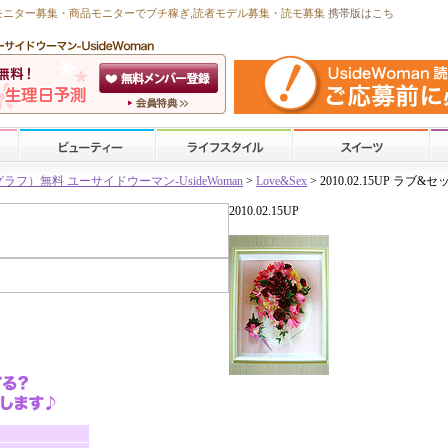
モニター募集・商品モニターで
プチ稼ぎ
,読者モデル募集・
読モ募集
携帯版はこち
）無料 ユーサイドウーマン-UsideWoman
>
Love&Sex
> 2010.02.15UP ラブ
2010.02.15UP