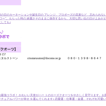
の日のカーネーションや誕生日の アレンジ、プロポーズの花束など…忘れられない
ワー”。もらった時の 綺麗さそのままに保存するから、大切な思い出の日がよみがえり
しても♪
15?
トーン crisutarusuton@docomo.ne.jp ０８０−１３９８−８６４７
最強コラボ！ かわいい天使がハー トのローズクオーツをやさしく見守ります。お
チュアルパワーが幸せ を運んでくれます♪ 恋愛運・仕事運・金運、それぞれ可愛い