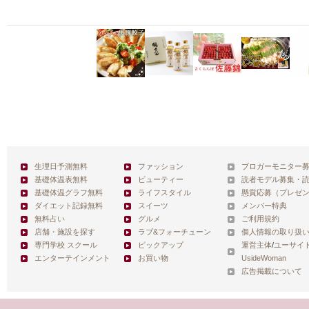
生理日予測無料
ファッション
ブロガーモニター
基礎体温表無料
ビューティー
読者モデル募集・
基礎体温グラフ無料
ライフスタイル
懸賞応募（プレゼ
ダイエット記録無料
スイーツ
メンバー特典
無料占い
グルメ
ご利用規約
店舗・施設を探す
ラブ&フォーチューン
個人情報の取り扱
専門学校 スクール
ピックアップ
運営主体
/
ユーサイ
エンターテインメント
お買い物
UsideWoman
広告掲載について