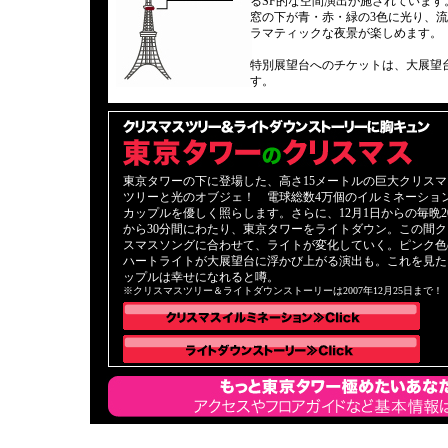
るSF的な空間演出が施されています
窓の下が青・赤・緑の3色に光り、
ラマティックな夜景が楽しめます。
特別展望台へのチケットは、大展望
す。
東京タワーの下に登場した、高さ15メートルの巨大クリスマ
ツリーと光のオブジェ！ 電球総数4万個のイルミネーショ
カップルを優しく照らします。さらに、12月1日からの毎晩2
から30分間にわたり、東京タワーをライトダウン。この間ク
スマスソングに合わせて、ライトが変化していく。ピンク色
ハートライトが大展望台に浮かび上がる演出も。これを見た
ップルは幸せになれると噂。
※クリスマスツリー＆ライトダウンストーリーは2007年12月25日まで！