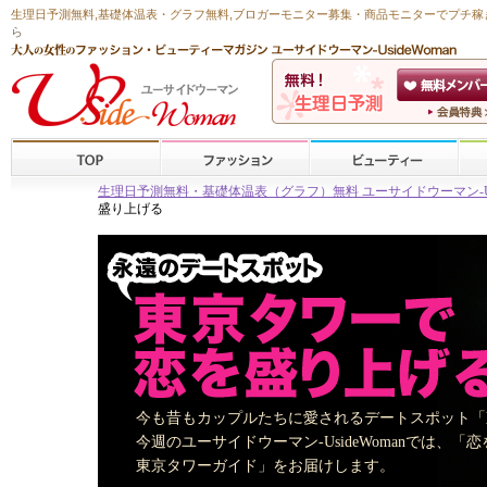
生理日予測無料
,
基礎体温表・グラフ無料
,ブロガーモニター募集・商品モニターで
プチ稼
ら
生理日予測無料・基礎体温表（グラフ）無料 ユーサイドウーマン-Usid
盛り上げる
今も昔もカップルたちに愛されるデートスポット「
今週のユーサイドウーマン-UsideWomanでは、
東京タワーガイド」をお届けします。