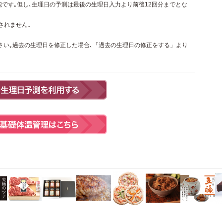
能です｡但し､生理日の予測は最後の生理日入力より前後12回分までとな
されません｡
さい｡過去の生理日を修正した場合､「過去の生理日の修正をする」より