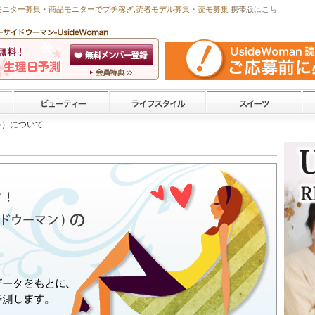
モニター募集・商品モニターで
プチ稼ぎ
,読者モデル募集・
読モ募集
携帯版はこち
料）について