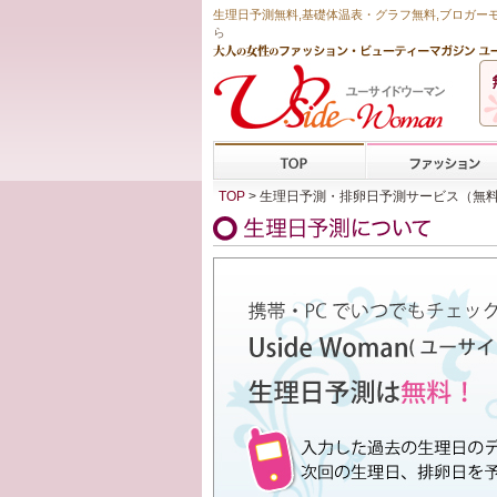
生理日予測無料
,
基礎体温表・グラフ無料
,ブロガー
ら
TOP
> 生理日予測・排卵日予測サービス（無