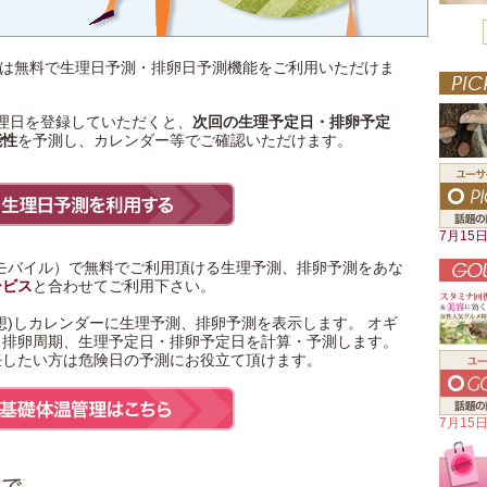
マン)では無料で生理日予測・排卵日予測機能をご利用いただけま
理日を登録していただくと、
次回の生理予定日・排卵予定
能性
を予測し、カレンダー等でご確認いただけます。
7月15
モバイル）で無料でご利用頂ける
生理予測
、
排卵予測
をあな
ービス
と合わせてご利用下さい。
想)しカレンダーに生理予測、排卵予測を表示します。
オギ
、排卵周期、生理予定日・排卵予定日を計算・予測します。
妊したい
方は
危険日
の予測にお役立て頂けます。
7月15