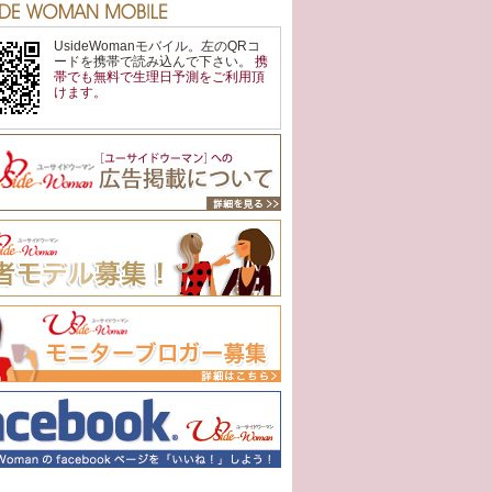
UsideWomanモバイル。左のQRコ
ードを携帯で読み込んで下さい。
携
帯でも
無料
で
生理日予測
をご利用頂
けます。