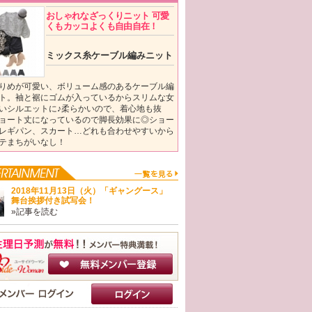
おしゃれなざっくりニット 可愛
くもカッコよくも自由自在！
ミックス糸ケーブル編みニット
りめが可愛い、ボリューム感のあるケーブル編
ト。袖と裾にゴムが入っているからスリムな女
いシルエットに♪柔らかいので、着心地も抜
ョート丈になっているので脚長効果に◎ショー
レギパン、スカート…どれも合わせやすいから
テまちがいなし！
2018年11月13日（火）「ギャングース」
舞台挨拶付き試写会！
»記事を読む