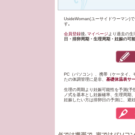
UsideWoman(ユーサイドウー
す｡
会員登録
後､
マイページ
より過去の生
日・排卵周期・生理周期・妊娠の可
PC（パソコン）、携帯（ケータイ、
たの体調管理に是非、
基礎体温表サ
生理の周期
より妊娠可能性を予測(予
ノ式
を基本とし妊娠確率、生理周期
妊娠したい
方は排卵日の予測に、
避