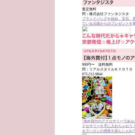
査定無料
問：株式会社ファンタジスタ
ブランドバッグを始め、宝石、
ている元彼からのプレゼントを軍
900円〜 送料無料
問：リアルスタイルＫＹＯＴＯ reals
075-212-9844
“海外買付のアクセサリーであな
クセサリーを手に入れちゃおう
セでハズシの感覚を楽んじゃお