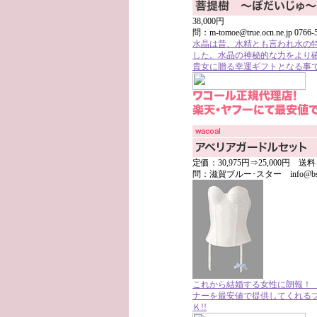
38,000円
問：m-tomoe@true.ocn.ne.jp 0766-
水晶は昔、水精とも言われ水の
した。水晶の神秘的な力をより
貴女に贈る幸運ギフトとなる事
定価：30,975円⇒25,000円
問：滋賀ブルー･スター info@bs-dre
これから結婚する女性に朗報！
ナーを最安値で提供してくれる
Ｋ!!