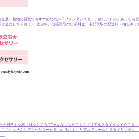
貴金属・着物の買取でおすすめなのが「ファンタジスタ」。欲しいものがあっても買
資金にしちゃおう♪ 査定料、出張買取の出張料金、宅配買取の配送料・梱包キット
tylekyoto.com
たの日常を☆格上げ☆してみて”そんなコンセプトの『リアルスタイルＫＹＯＴＯ』
！ここならそんなアクセサリーが見つかるはず。リアルでクールなスタイリングは、
う！