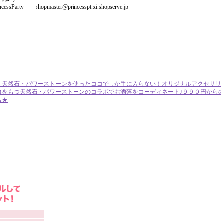
y shopmaster@princesspt.xi.shopserve.jp
・天然石・パワーストーンを使ったココでしか手に入らない！オリジナルアクセサリ
力をもつ天然石・パワーストーンのコラボでお洒落をコーディネート♪９９０円から
も★