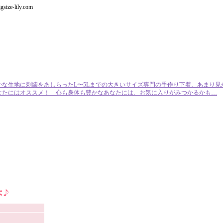
e-lily.com
かな生地に刺繍をあしらったL〜5Lまでの大きいサイズ専門の手作り下着、あまり見
なたにはオススメ！ 心も身体も豊かなあなたには、お気に入りがみつかるかも…