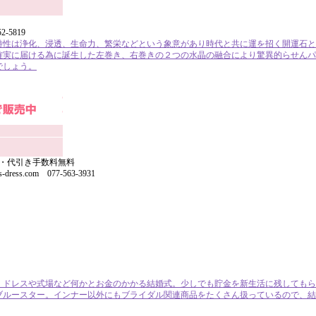
52-5819
特性は浄化、浸透、生命力、繁栄などという象意があり時代と共に運を招く開運石と
確実に届ける為に誕生した左巻き、右巻きの２つの水晶の融合により驚異的らせんパ
でしょう。
 送料・代引き手数料無料
ss.com 077-563-3931
 ドレスや式場など何かとお金のかかる結婚式。少しでも貯金を新生活に残してもら
ブルースター。インナー以外にもブライダル関連商品をたくさん扱っているので、結