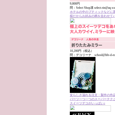
9,800円
問：Select Shop凛 select-rin@aq.w
ホテルの中のブティックなどに
様だからお好みの柄を合わせて
10,200円（税込）
問：デコリーナ school@life-d-eco.
女らしさ溢れる注文・製作の作
パーツ一つ一つのスーパーテク
スイーツデコがいっぱい♪