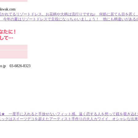
akwak.com
置かれてるリゾートドレス。お花柄や大柄は流行りですね♪ 何処に居ても目を惹く
♪ 今年の夏はリゾートドレスで主役になっちゃいましょう！ 他にも柄違いがある
jp 03-6826-8323
品★ 一度手に入れると手放せないフィット感。遠く恋する人を想って鏡を覗き込む
ニックはスイーツデコを超えたアーティスト手作りの大人カワイイ、オシャレな出来