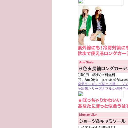
2,500円 (税込)送料無料
問：Ane Style ane_style@ab.auone
楽天ランキング続々入賞！ Vi
そ出来たリーズナブルな値段であな
サイズ L〜5L 1,800円より