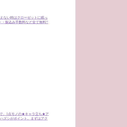
えない時はクローゼットに眠っ
・振込み手数料など全て無料!!
で、1点モノの★キャラ立ち★ア
ハズシがポイント。まずはアク