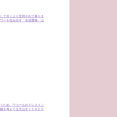
して古くより支持されて参りま
ワーを生み出す「水流寶珠」は
うため、ワコールのドレスイン
婚を考えてる方はすぐＣＨＥＣ