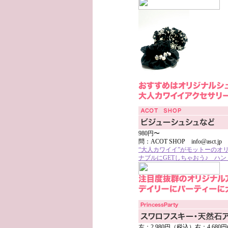
980円〜
問：ACOT SHOP info@asct.jp 0
“大人カワイイ”がモットーのオリ
ナブルにGETしちゃおう♪ ハ
左：2,980円（税込）右：4,680円