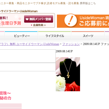
モニター募集・商品モニターで
プチ稼ぎ
,読者モデル募集・
読モ募集
携帯版はこち
）無料 ユーサイドウーマン-UsideWoman
>
ファッション
> 2009.08.14UP
2009.08.14UP