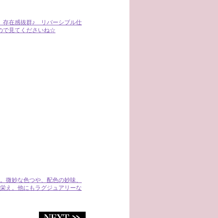
、存在感抜群♪ リバーシブル仕
ので見てくださいね☆
。微妙な色つや、配色の妙味、
栄え。他にもラグジュアリーな