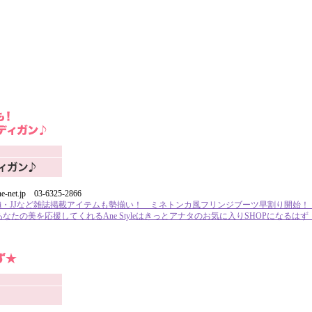
-net.jp 03-6325-2866
Vi・JJなど雑誌掲載アイテムも勢揃い！ ミネトンカ風フリンジブーツ早割り開始
たの美を応援してくれるAne Styleはきっとアナタのお気に入りSHOPになるはず