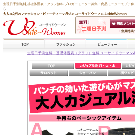
生理日予測無料
,
基礎体温表・グラフ無料
,ブロガーモニター募集・商品モニターで
プチ稼
ら
生理日予測無料・基礎体温表（グラフ）無料 ユーサイドウーマン-Usid
スキニーデニム
今やデニムの新定番