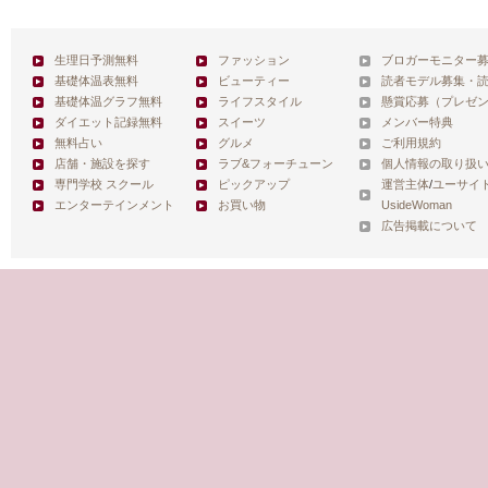
生理日予測無料
ファッション
ブロガーモニター
基礎体温表無料
ビューティー
読者モデル募集・
基礎体温グラフ無料
ライフスタイル
懸賞応募（プレゼ
ダイエット記録無料
スイーツ
メンバー特典
無料占い
グルメ
ご利用規約
店舗・施設を探す
ラブ&フォーチューン
個人情報の取り扱
専門学校 スクール
ピックアップ
運営主体
/
ユーサイ
エンターテインメント
お買い物
UsideWoman
広告掲載について