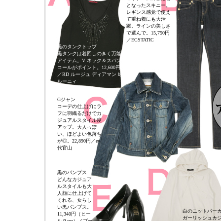
となったスキニー。
レギンス感覚で使え
て重ね着にも大活
躍。ラインの美しさ
で選んで。15,750円
／ECSTATIC
黒のタンクトップ
黒タンクは着回しのきく万能
アイテム。V ネック＆スパン
コールがポイント。12,600円
／RD ルージュ ディアマン by
ルーニィ
Gジャン
コーデの仕上げにラ
フに羽織るだけでカ
ジュアルスタイル度
アップ。大人っぽ
い、ほどよい色落ち
が◎。22,890円／ev
代官山
黒のパンプス
どんなカジュア
ルスタイルも大
人顔に仕上げて
くれる、女らし
い黒パンプス。
白のニットパー
11,340円（ヒー
ガーリッシュカ
ル９cm）／プー