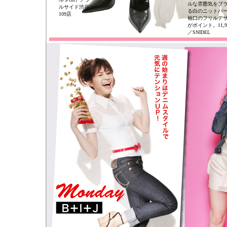
ルな雰囲気をプ
ルサイド渋谷
る白のニットパ
109店
袖口のフリルデ
がポイント。11,9
／SNIDEL