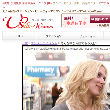
生理日予測無料
,
基礎体温表・グラフ無料
,ブロガーモニター募集・商品モニターで
プチ稼
ら
TOP
>
エンターテイメント
> そんな彼なら捨てちゃえば?