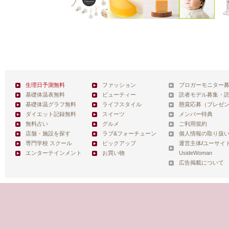
生理日予測無料
ファッション
ブロガーモニター
基礎体温表無料
ビューティー
読者モデル募集・
基礎体温グラフ無料
ライフスタイル
懸賞応募（プレゼ
ダイエット記録無料
スイーツ
メンバー特典
無料占い
グルメ
ご利用規約
店舗・施設を探す
ラブ&フォーチューン
個人情報の取り扱
専門学校 スクール
ピックアップ
運営主体
/
ユーサイ
エンターテインメント
お買い物
UsideWoman
広告掲載について