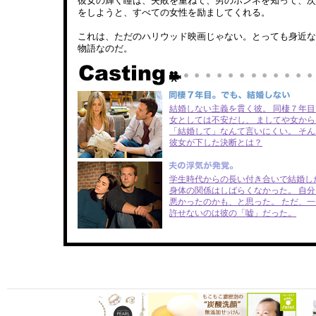
彼女の輝く瞳は、失敗を重ねて、男のホンネを知って、次
をしようと、すべての女性を励ましてくれる。
これは、ただのハリウッド映画じゃない。とっても身近な
物語なのだ。
結婚しない主義を貫く彼。 同棲７年目
女としては不安だし、 ましてや女から
「結婚して」なんて言いにくい。 そん
彼女が下した決断とは？
学生時代からの長い付き合いで結婚し
身体の関係はしばらくなかった。 自分
悪かったのかも、と思った。 ただ、一
許せないのは彼の「嘘」だった。