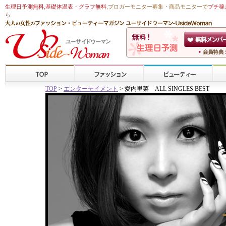
生理日予測無料
,
基礎体温表・グラフ無料
,ブロガーモニター募集・商品モニターで
プチ稼
ら
TOP
>
エンターテイメント
> 愛内里菜 ALL SINGLES BEST