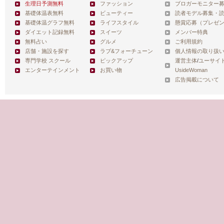
生理日予測無料
ファッション
ブロガーモニター
基礎体温表無料
ビューティー
読者モデル募集・
基礎体温グラフ無料
ライフスタイル
懸賞応募（プレゼ
ダイエット記録無料
スイーツ
メンバー特典
無料占い
グルメ
ご利用規約
店舗・施設を探す
ラブ&フォーチューン
個人情報の取り扱
専門学校 スクール
ピックアップ
運営主体
/
ユーサイ
エンターテインメント
お買い物
UsideWoman
広告掲載について