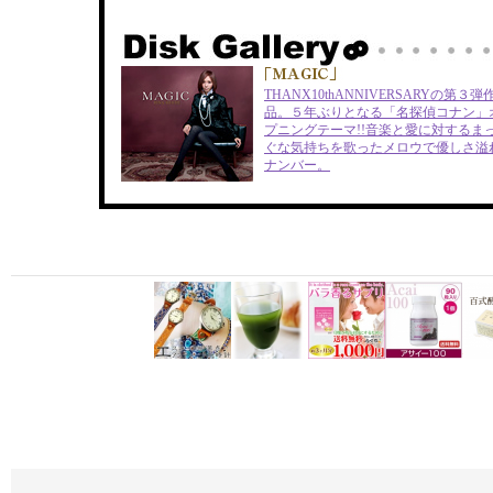
THANX10thANNIVERSARYの第３弾
品。５年ぶりとなる「名探偵コナン」
プニングテーマ!!音楽と愛に対するま
ぐな気持ちを歌ったメロウで優しさ溢
ナンバー。