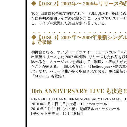
◆【DISC2】2003年〜 2006年リリース
第 54 回紅白歌合戦で披露された「FULL JUMP」をはじめ
た自身初の単独ライブの経験を元に、ライブでリスナーと
る、ライブを意識した楽曲が多く揃っている。
・・・・・・・・・・・・・・・・・・
◆【DISC3】2007年〜2009年最新シング
まで収録
初舞台となる、オフブロードウエイ・ミュージカル「tick,tick
出演後リリースした 2007 年以降にリリースした作品を収録
比べると、ミュージカルを経験して、歌唱力・表現力が更
たことが伺える。「眠れぬ夜に」「I believe you 〜愛
バ」など、バラード曲が多く収録されており、更に最新シ
「MAGIC」も収録！
RINA AIUCHI THANX 10th ANNIVERSARY LIVE - MAGIC 
2010 年 2 月 7 日（日）渋谷 C.C.Lemon ホール
2010 年 2 月 11 日（木・祝） 尼崎アルカイックホール
[ チケット発売日：12 月 19 日 ]