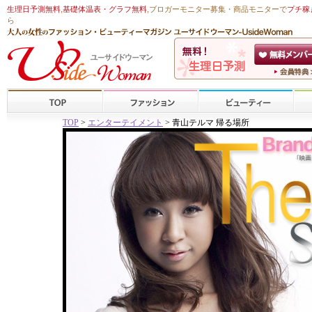
生理日予測無料
,
基礎体温表・グラフ無料
,ブロガーモニター募集・商品モニターで
プチ稼
ら
TOP
>
エンターテイメント
> 青山テルマ 帰る場所