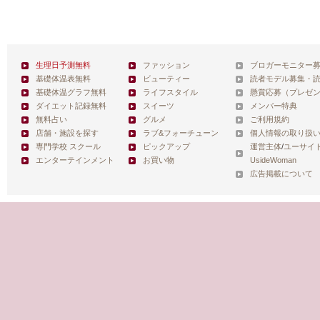
生理日予測無料
ファッション
ブロガーモニター
基礎体温表無料
ビューティー
読者モデル募集・
基礎体温グラフ無料
ライフスタイル
懸賞応募（プレゼ
ダイエット記録無料
スイーツ
メンバー特典
無料占い
グルメ
ご利用規約
店舗・施設を探す
ラブ&フォーチューン
個人情報の取り扱
専門学校 スクール
ピックアップ
運営主体
/
ユーサイ
エンターテインメント
お買い物
UsideWoman
広告掲載について