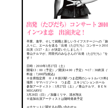
卒業、進学、そして就職と新しいライフステージへの「旅
人々に、エールを送る「出発（たびだち）コンサート201
出演（3/27・土）が決定いたしました！
青山テルマが、同世代のみなさんの“出発（たびだち）”
す！
日時：2010年3月27日（土）
開場13：00（予定）／開演14:00（予定）〜17：30終演
料金：7,000円(税込)
※全席指定席 ※ＪＲ掛川駅−つま恋間のシャトルバス料
場所：ヤマハリゾート つま恋 エキジビションホール
参加アーティスト：3月27日（土）／青山テルマ、ＢＥＮ
MEGARYU
3月28日（日）／加藤ミリヤ、清水翔太
※追加出演アーティストは随時発表予定
≪チケットに関するお問い合わせ≫