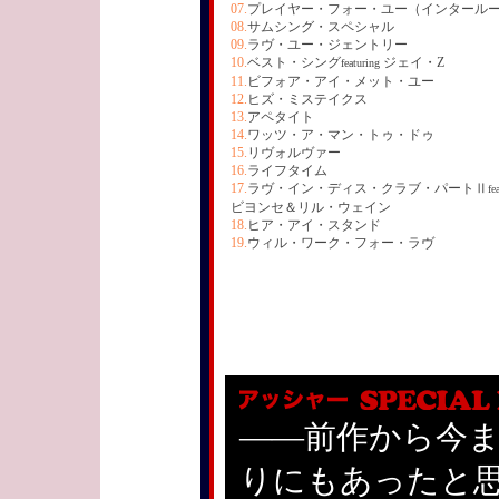
07.
プレイヤー・フォー・ユー（インタール
08.
サムシング・スペシャル
09.
ラヴ・ユー・ジェントリー
10.
ベスト・シング
ジェイ・Z
featuring
11.
ビフォア・アイ・メット・ユー
12.
ヒズ・ミステイクス
13.
アペタイト
14.
ワッツ・ア・マン・トゥ・ドゥ
15.
リヴォルヴァー
16.
ライフタイム
17.
ラヴ・イン・ディス・クラブ・パートⅡ
fe
ビヨンセ＆リル・ウェイン
18.
ヒア・アイ・スタンド
19.
ウィル・ワーク・フォー・ラヴ
——前作から今ま
りにもあったと