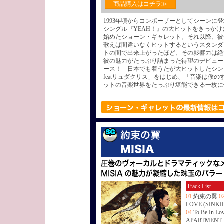
商品購入はコチラ≫
1993年頃からコンポーザーとしてシーンに
シングル『YEAH！』の大ヒットをきっか
始めたショーン・ギャレット。それ以降、彼
歌えば間違いなくヒットするというスタンダ
トの間で出来上がったほど、その影響力は絶
彼の魅力がたっぷり詰まった待望のデビュー
ース！ 日本でも着うたが大ヒットしたシン
featリュダクリス」をはじめ、「音楽は僕
ットの音楽世界をたっぷり堪能できる一枚に
Track List
01.
約束の翼
02
LOVE (SINK
04.
To Be In L
APARTMENT 