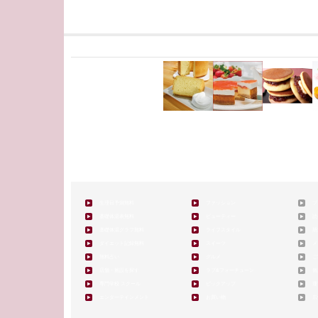
生理日予測無料
ファッション
ブ
基礎体温表無料
ビューティー
読
基礎体温グラフ無料
ライフスタイル
懸
ダイエット記録無料
スイーツ
メ
無料占い
グルメ
ご
店舗・施設を探す
ラブ&フォーチューン
個
専門学校 スクール
ピックアップ
運
エンターテインメント
お買い物
広