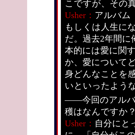
こですが、その
Usher：
アルバム『H
もしくは人生に
だ。過去2年間に
本的には愛に関
か、愛について
身どんなことを
いといったよう
——今回のアル
穫はなんですか
Usher：
自分にと