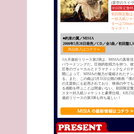
(星空のライヴI
初回限定盤特
初回限定盤は
ー封入紙ジャ
ターは720mm
サイズ！！
■約束の翼／MISIA
2008年5月28日発売／CD／全5曲／初回盤1,3
商品購入はコチラ≫
3カ月連続リリース第2弾は、MISIAの真骨
バラードソングだ。圧倒的歌唱力を持つ、彼
圧巻のヴォーカルとドラマティックなメロデ
開によって、MISIAの魅力が凝縮されたナ
る。また、この曲は5月31日公開の映画『僕
の主題歌にも起用されており、映画の中でもM
る感動を呼ぶことは間違いない。初回限定盤
スター封入紙ジャケットと豪華仕様。6月25
連続リリースの第3弾も待ち遠しい！