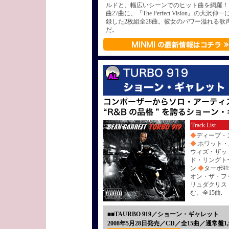
ルドと、幅広いシーンでのヒット曲を網羅！ 
曲27曲に、『The Perfect Vision』の大
録した2枚組全28曲。彼女のパワー溢れる歌
だ。
Track List
◆
ディープ・
◆
.ホワット
ウィズ・ザッ
ド・リングトーン
ン
◆
ターボ91
オン・ザ・フ
リュダクリス
む、全15曲.
■■TAURBO 919／ショーン・ギャレット
2008年5月28日発売／CD／全15曲／通常盤1,