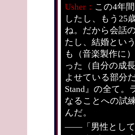
Usher：
この4年
したし、もう25
ね。だから会話
たし、結婚とい
も（音楽製作に
った（自分の成
よせている部分だと
Stand』の全
なることへの試
んだ。
——「男性とし