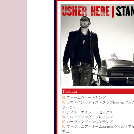
Track List
01.
フォーエヴァー・ヤング
02.
ラヴ・イン・ディス・クラブ
ヤン
featuring
ジージー
03.
ディス・エイント・セックス
04.
トレーディング・プレイシズ
05.
ムーヴィング・マウンテンズ
06.
ワッツ・ユア・ネーム
ウィル・ア
featuring
アム