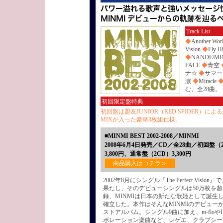
Track List
◆
Another Wor
Vision
◆
Fly H
◆
NANDE/M
FACE
◆
青空
ナ☆
◆
サマ
涙
◆
Miracle
む、全28曲。
初回限定盤特典
初回盤は盟友JUNIOR（RED SPIDER）によ
MIXが入った豪華3枚組仕様。
■MINMI BEST 2002-2008／MINMI
2008年6月4日発売／CD／全28曲／初回盤（2
3,800円、通常盤（2CD）3,300円
商品購入はコチラ≫
2002年8月にシングル『The Perfect Visi
果たし、そのデビューシングルは50万枚を
録、MINMIは日本の新たな歌姫として誕生
確立した。本作はそんなMINMIのデビュー
ストアルバム。シングル9曲に加え、m-floやINF
ボレーション楽曲など、レゲエ、クラブシー