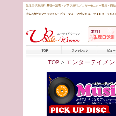
生理日予測無料
,
基礎体温表・グラフ無料
,ブロガーモニター募集・商
ら
TOP
>
エンターテイメン
約4年ぶりになるアッシャ
MINMI、ET-KING、