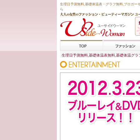
生理日予測無料
,
基礎体温表・グラフ無料
,ブロガー
ら
生理日予測無料,基礎体温表無料,基礎体温グラフ