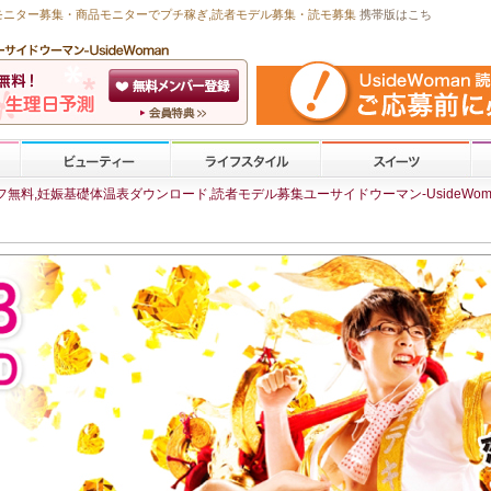
モニター募集・商品モニターで
プチ稼ぎ
,読者モデル募集・
読モ募集
携帯版はこち
無料,妊娠基礎体温表ダウンロード,読者モデル募集ユーサイドウーマン-UsideWom