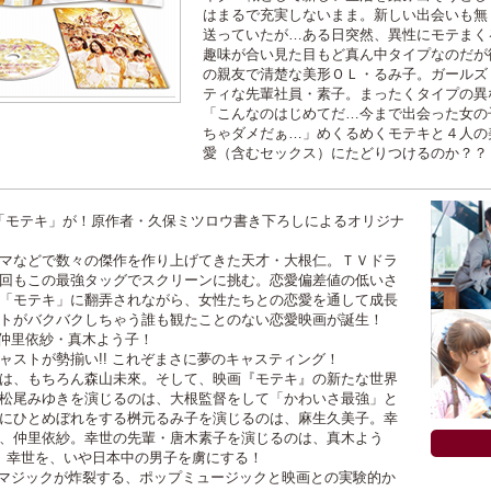
はまるで充実しないまま。新しい出会いも無
送っていたが…ある日突然、異性にモテまく
趣味が合い見た目もど真ん中タイプなのだが
の親友で清楚な美形ＯＬ・るみ子。ガールズ
ティな先輩社員・素子。まったくタイプの異
「こんなのはじめてだ…今まで出会った女の
ちゃダメだぁ…」めくるめくモテキと４人の
愛（含むセックス）にたどりつけるのか？？
の「モテキ」が！原作者・久保ミツロウ書き下ろしによるオリジナ
マなどで数々の傑作を作り上げてきた天才・大根仁。ＴＶドラ
回もこの最強タッグでスクリーンに挑む。恋愛偏差値の低いさ
「モテキ」に翻弄されながら、女性たちとの恋愛を通して成長
トがバクバクしちゃう誰も観たことのない恋愛映画が誕生！
仲里依紗・真木よう子！
ストが勢揃い!! これぞまさに夢のキャスティング！
は、もちろん森山未來。そして、映画『モテキ』の新たな世界
松尾みゆきを演じるのは、大根監督をして「かわいさ最強」と
にひとめぼれをする桝元るみ子を演じるのは、麻生久美子。幸
、仲里依紗。幸世の先輩・唐木素子を演じるのは、真木よう
、幸世を、いや日本中の男子を虜にする！
大根マジックが炸裂する、ポップミュージックと映画との実験的か