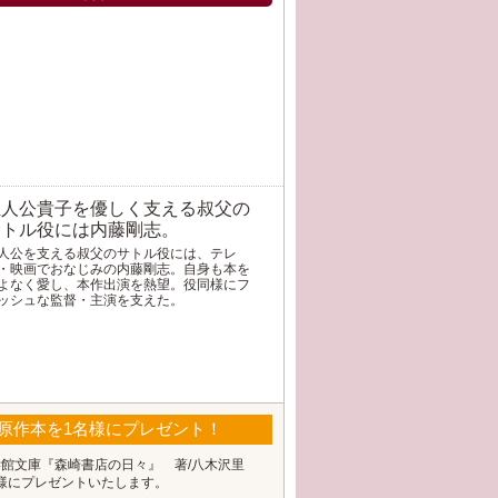
主人公貴子を優しく支える叔父の
サトル役には内藤剛志。
人公を支える叔父のサトル役には、テレ
・映画でおなじみの内藤剛志。自身も本を
よなく愛し、本作出演を熱望。役同様にフ
ッシュな監督・主演を支えた。
』原作本を1名様にプレゼント！
学館文庫『森崎書店の日々』 著/八木沢里
名様にプレゼントいたします。