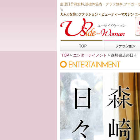
生理日予測無料
,
基礎体温表・グラフ無料
,ブロガー
ら
TOP
>
エンターテイメント
> 森崎書店の日々