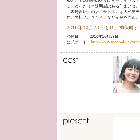
ルとして活躍中の彼女は文章、イラスト
に。ゆったりと透明感のある佇まいは、
「森崎書店」の店主サトルには大ベテラ
伸、岩松了、きたろうなどが脇を固め、
2010年10月23日より、神保
公開日
2010年10月23日
公式サイト：
http://www.morisaki-syote