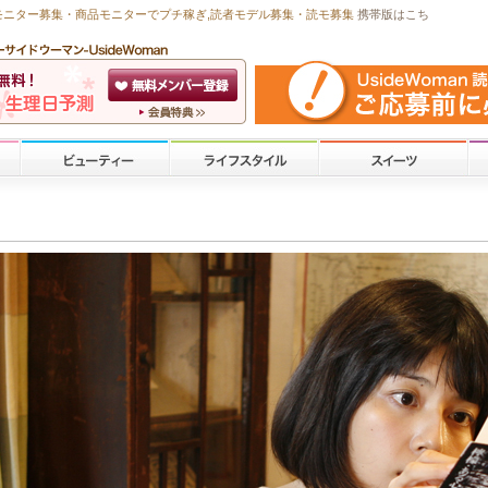
モニター募集・商品モニターで
プチ稼ぎ
,読者モデル募集・
読モ募集
携帯版はこち