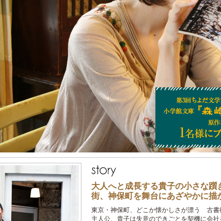
大人へと成長する貴子の小さな躓
街、神保町を舞台にあざやかに描
東京・神保町、どこか懐かしさが漂う 古書
主人公、貴子は失意のできごとを契機に会社