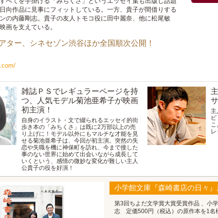
すべてを手掛ける「みちくさ」というエッセイ集も出版し話題
日向作品に見事にフィットしている。一方、貴子が間借りする
ンの内藤剛志。貴子の友人トモコ役に田中麗奈、他に松尾敏
映画を支えている。
町シアター、シネセゾン渋谷ほか全国順次公開！
n.com/
雑誌ＰＳでレギュラーページを持
つ、人気モデル菊池亜希子が映画
初主演！
主
ビ
自身のイラスト・文で綴られるエッセイ的街
こ
歩き本の「みちくさ」は既に2万部以上の売
レ
り上げに！モデル以外にもマルチな才能を見
せる菊池亜希子は、今回が初主演。突然の失
恋や失職を機に神保町を訪れ、今まで接した
事のない世界に始めて出会いながら成長して
いくという、感情の微妙な変化が難しい主人
公貴子の役を好演！
小学館文庫『森崎書店の日々
第3回ちよだ文学賞大賞受賞作品 、小
志 定価500円（税込）の原作本を1