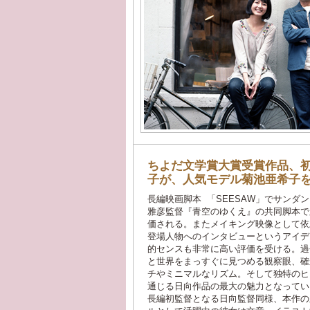
ちよだ文学賞大賞受賞作品、
子が、人気モデル菊池亜希子
長編映画脚本 「SEESAW」でサンダ
雅彦監督『青空のゆくえ』の共同脚本で
価される。またメイキング映像として依
登場人物へのインタビューというアイデ
的センスも非常に高い評価を受ける。過
と世界をまっすぐに見つめる観察眼、確
チやミニマルなリズム。そして独特のヒ
通じる日向作品の最大の魅力となってい
長編初監督となる日向監督同様、本作の