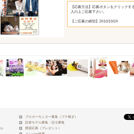
【応募方法】応募ボタンをクリックす
入の上ご応募下さい。
【ご応募の締切】2010/10/24
ブロガーモニター募集（プチ稼ぎ）
読者モデル募集・読モ募集
ル
懸賞応募（プレゼント）
メンバー特典