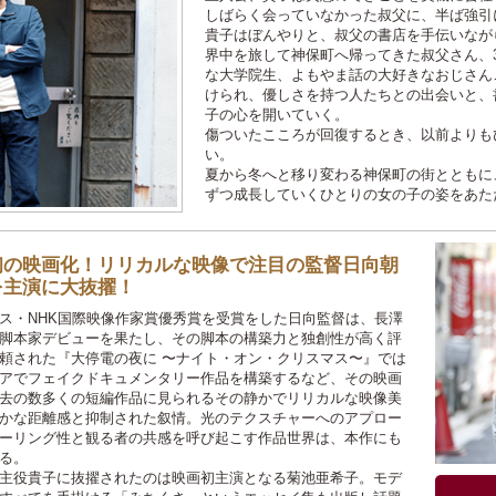
しばらく会っていなかった叔父に、半ば強引
貴子はぼんやりと、叔父の書店を手伝いなが
界中を旅して神保町へ帰ってきた叔父さん、
な大学院生、よもやま話の大好きなおじさん
けられ、優しさを持つ人たちとの出会いと、
子の心を開いていく。
傷ついたこころが回復するとき、以前よりも
い。
夏から冬へと移り変わる神保町の街とともに
ずつ成長していくひとりの女の子の姿をあた
初の映画化！リリカルな映像で注目の監督日向朝
を主演に大抜擢！
ンス・NHK国際映像作家賞優秀賞を受賞をした日向監督は、長澤
脚本家デビューを果たし、その脚本の構築力と独創性が高く評
頼された『大停電の夜に 〜ナイト・オン・クリスマス〜』では
アでフェイクドキュメンタリー作品を構築するなど、その映画
去の数多くの短編作品に見られるその静かでリリカルな映像美
かな距離感と抑制された叙情。光のテクスチャーへのアプロー
ーリング性と観る者の共感を呼び起こす作品世界は、本作にも
る。
主役貴子に抜擢されたのは映画初主演となる菊池亜希子。モデ