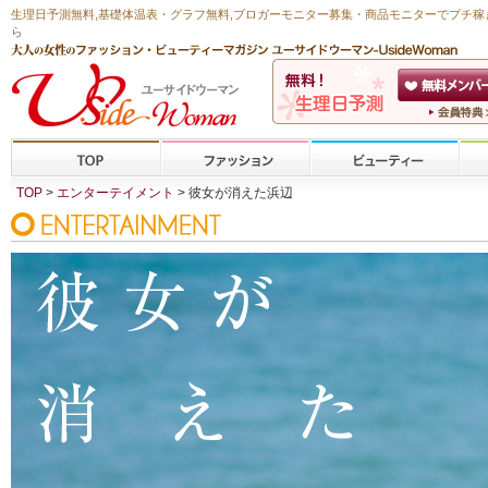
生理日予測無料
,
基礎体温表・グラフ無料
,ブロガーモニター募集・商品モニターで
プチ稼
ら
TOP
>
エンターテイメント
> 彼女が消えた浜辺