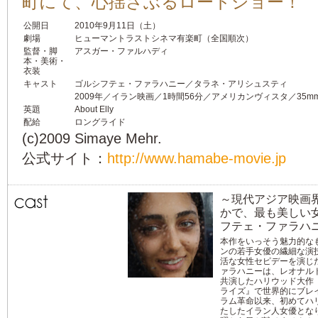
町にて、心揺さぶるロードショー！
公開日
2010年9月11日（土）
劇場
ヒューマントラストシネマ有楽町（全国順次）
監督・脚
アスガー・ファルハディ
本・美術・
衣装
キャスト
ゴルシフテェ・ファラハニー／タラネ・アリシュスティ
2009年／イラン映画／1時間56分／アメリカンヴィスタ／35m
英題
About Elly
配給
ロングライド
(c)2009 Simaye Mehr.
公式サイト：
http://www.hamabe-movie.jp
～現代アジア映画
かで、最も美しい
フテェ・ファラハ
本作をいっそう魅力的な
ンの若手女優の繊細な演
活な女性セピデーを演じ
ァラハニーは、レオナル
共演したハリウッド大作
ライズ』で世界的にブレイ
ラム革命以来、初めてハ
たしたイラン人女優とな