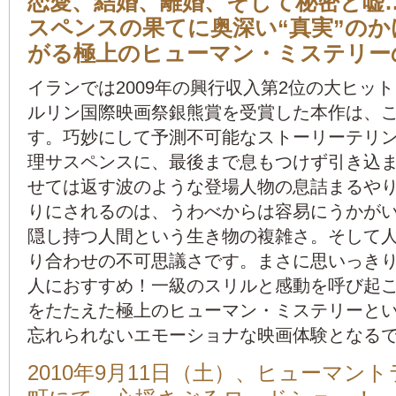
恋愛、結婚、離婚、そして秘密と嘘
スペンスの果てに奥深い“真実”の
がる極上のヒューマン・ミステリー
イランでは2009年の興行収入第2位の大ヒット
ルリン国際映画祭銀熊賞を受賞した本作は、
す。巧妙にして予測不可能なストーリーテリ
理サスペンスに、最後まで息もつけず引き込
せては返す波のような登場人物の息詰まるや
りにされるのは、うわべからは容易にうかが
隠し持つ人間という生き物の複雑さ。そして
り合わせの不可思議さです。まさに思いっき
人におすすめ！一級のスリルと感動を呼び起
をたたえた極上のヒューマン・ミステリーと
忘れられないエモーショナな映画体験となる
2010年9月11日（土）、ヒューマン