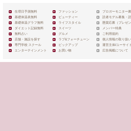
生理日予測無料
ファッション
ブロガーモニター
基礎体温表無料
ビューティー
読者モデル募集・
基礎体温グラフ無料
ライフスタイル
懸賞応募（プレゼ
ダイエット記録無料
スイーツ
メンバー特典
無料占い
グルメ
ご利用規約
店舗・施設を探す
ラブ&フォーチューン
個人情報の取り扱
専門学校 スクール
ピックアップ
運営主体
/
ユーサイ
エンターテインメント
お買い物
広告掲載について