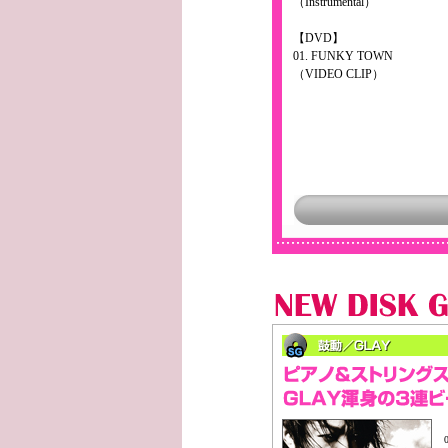
（Instrumental）
【DVD】
01. FUNKY TOWN
（VIDEO CLIP）