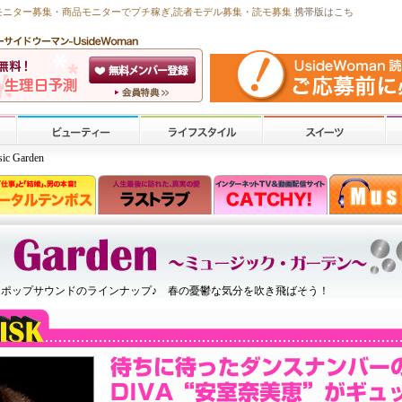
モニター募集・商品モニターで
プチ稼ぎ
,読者モデル募集・
読モ募集
携帯版はこち
ic Garden
なポップサウンドのラインナップ♪ 春の憂鬱な気分を吹き飛ばそう！