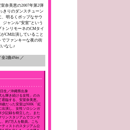
安室奈美恵の2007年第2弾
っきりのダンスチューン
ースに、明るくポップなサウ
ジャンル“安室”という
リプトンリモーネのCMタイ
がCM出演していること
トでファンキーな夜の街
いなし♪
2曲4Ver.／
20日生／沖縄県出身
代も輝き続ける女性」のカ
て君臨する、安室奈美恵。
時18歳だった安室はNHK「紅
に出演し、女性ソロシンガ
年少記録を樹立した。また
マリンスタジアムでコンサ
し、約7万人を動員。こち
ーティストのスタジアム公