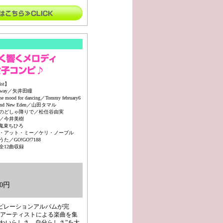
ist】
y way／矢井田瞳
he mood for dancing／Tommy february6
and New Eden／山田タマル
のどしゃ降りで／松任谷由実
／今井美樹
／鬼束ちひろ
・アット・ミー／ケリ・ノーブル
た／GO!GO!7188
全12曲収録
0円
ンピレーションアルバムが完
アーティストによる楽曲を集
かわいらしさ、自分らしさ”を大