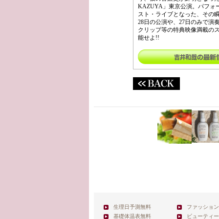
KAZUYA」東京公演。パフ
スト・ライブとなった、その瞬間
28日の公演や、27日のみで
クリップ等の特典映像満載のス
能せよ!!
生理日予測無料
ファッション
基礎体温表無料
ビューティー