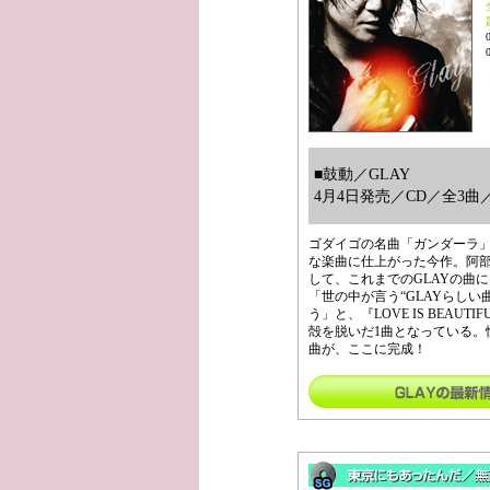
■鼓動／GLAY
4月4日発売／CD／全3曲／1
ゴダイゴの名曲「ガンダーラ
な楽曲に仕上がった今作。阿
して、これまでのGLAYの曲
「世の中が言う“GLAYらし
う」と、『LOVE IS BEAU
殻を脱いだ1曲となっている。
曲が、ここに完成！