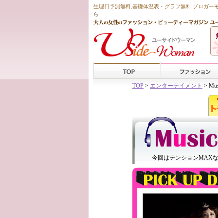
生理日予測無料
,
基礎体温表・グラフ無料
,ブロガー
ら
TOP
>
エンターテイメント
> Mus
今回はテンションMAX