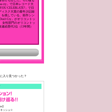
録を打ち出した。その後も
anna cry」で日本レコード大
YOU CELEBLATE?」で日
ディスク大賞の最年少記録
歳）を残している。前作シン
 Don't Cry」がオリコントッ
、 女性部門のオリコントッ
数連続歴代1位（13年間）
気に入り見つかった？
ist】
パンキッシュ☆