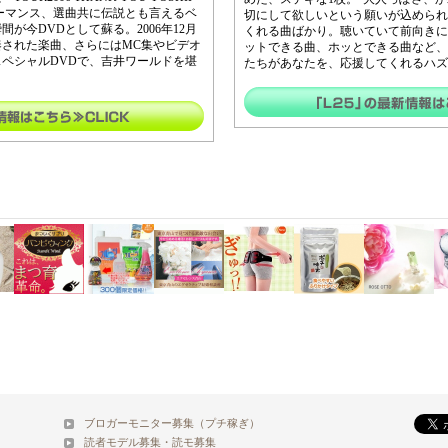
ォーマンス、選曲共に伝説とも言えるベ
切にして欲しいという願いが込められ
が今DVDとして蘇る。2006年12月
くれる曲ばかり。聴いていて前向きに
演奏された楽曲、さらにはMC集やビデオ
ットできる曲、ホッとできる曲など、
ペシャルDVDで、吉井ワールドを堪
たちがあなたを、応援してくれるハズ!
ブロガーモニター募集（プチ稼ぎ）
読者モデル募集・読モ募集