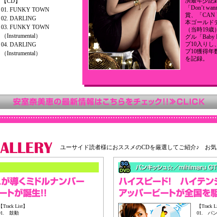
演最年少記
【CD】
「Don’t w
01. FUNKY TOWN
賞、「CAN 
02. DARLING
本ゴールド
03. FUNKY TOWN
（当時19
（Instrumental）
グル「Baby
プ10入りし
04. DARLING
プ10獲得年
（Instrumental）
を記録。
ユーサイド読者様におススメのCDを厳選してご紹介♪ お
【Track List】
【Track L
01. 鼓動
01. 