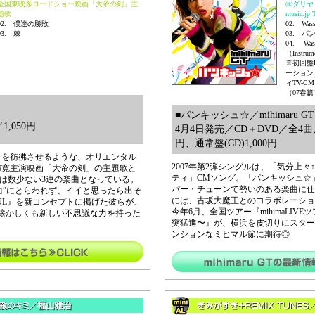
全国東映系ロードショー映画「大帝の剣」主
㈱ダリヤ
題歌
music.j
02. 僕達の勝敗
02. Was
03. 棘
03. パン
04. Was
（Instrum
※初回盤
ーション
ィTV-CM
（07春
■パンキッシュ☆／mihimaru GT
,050円
4月4日発売／CD＋DVD／全4曲／初
円、通常盤(CD)1,000円
」を彷彿させるような、オリエンタル
2007年第2弾シングルは、「気分上
部寛主演映画「大帝の剣」の主題歌と
ティ」CMソング。「パンキッシュ☆
には数少ない3連の楽曲となっている。
パー・チューンで勢いのある楽曲に仕
い曲”にとらわれず、イイと思ったら出そ
には、古坂大魔王とのコラボレーション楽曲
TIFUL』を新コンセプトに掲げた彼らが、
今年6月、全国ツアー『mihimaLIVE
懐かしくも新しい不思議な力を持った
突猛進〜』が、横浜を皮切りにスター
ンションなミヒマル節に期待◎