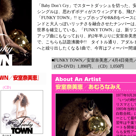
「Baby Don’t Cry」でスタートダッシュを切った、
シングルは、思わずボディがスウィングする、飛び
「FUNKY TOWN」!! ヒップホップやR&Bをベ
ンドと大人っぽいリッチさを融合させたナンバーは、
世界を確立している。「FUNKY TOWN」は、新
アップ曲にもなっており、約2年半ぶりに安室奈美恵
で、こちらも話題沸騰中!! タイトル通り、アダル
へと繰り出したくなる1曲で、今宵はフィーバー間違
■FUNKY TOWN／安室奈美恵／4月4日発売／全
（CD+DVD）1,890円、（CD）1,050円
（CD）
1977
年9月
「いつの時
リスマとし
1995年当
白歌合戦」
ーとして最
翌年は千葉
ートを開催
らも女性ア