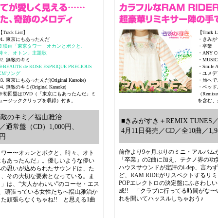
【Track List】
【Track L
01. 東京にもあったんだ
・きみが
※映画「東京タワー オカンとボクと、
・卒業
時々、オトン」主題歌
・ANY C
02. 無敵のキミ
・MUSIC
※BEAUTE de KOSE ESPRIQUE PRECIOUS
・Smile A
CMソング
・ユメデア
03. 東京にもあったんだ(Original Karaoke)
・旅へでよう
04. 無敵のキミ(Original Karaoke)
・ベッド
※初回盤はDVD（「東京にもあったんだ」ミ
（Remix
ュージッククリップを収録）付き。
を含む、
無敵のキミ／福山雅治
■きみがすき＋REMIX TUNES／R
／通常盤（CD）1,000円、
4月11日発売／CD／全10曲／1,9
0円
前作より9ヶ月ぶりのミニ・アルバムが
タワー〜オカンとボクと、時々、オト
「卒業」の2曲に加え、テクノ界の功
にもあったんだ」。優しいような儚い
ハウスサウンドが定評のi-dep、言わず
への思いが込められたサウンドは、た
ど、RAM RIDEがリスペクトするリ
く、その大切な要素となっている。ま
POPエレクトロの決定盤にふさわし
」は、“大人かわいい”のコーセ・エス
成!! 「クラブに行ってる時間がな
、頑張っている女性たちへ福山雅治か
れを聞いてハッスルしちゃおう♪
た頑張らなくちゃね!! と思える1曲