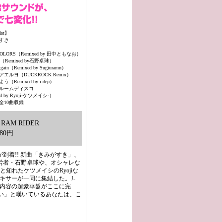
ist】
すき
OLORS（Remixed by 田中ともなお）
（Remixed by石野卓球）
gain（Remixed by Sugiuramn）
エルヨ（DUCKROCK Remix）
（Remixed by i-dep）
ルームディスコ
ed by Ryoji-ケツメイシ-）
全10曲収録
AM RIDER
80円
到着!! 新曲「きみがすき」、
労者・石野卓球や、オシャレな
と知れたケツメイシのRyojiな
ミキサーが一同に集結した。J-
い内容の超豪華盤がここに完
〜い」と嘆いているあなたは、こ