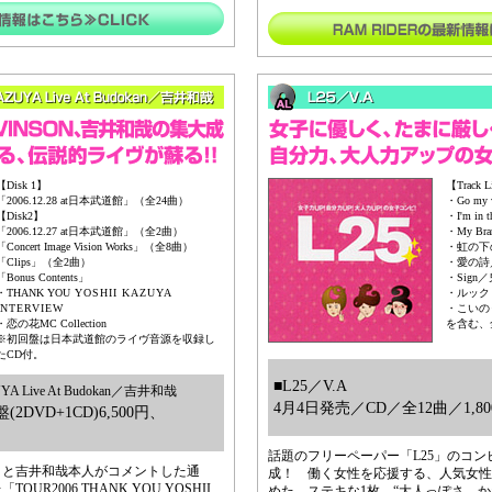
【Disk 1】
【Track L
「2006.12.28 at日本武道館」（全24曲）
・Go m
【Disk2】
・I'm in t
「2006.12.27 at日本武道館」（全2曲）
・My Br
「Concert Image Vision Works」（全8曲）
・虹の下
「Clips」（全2曲）
・愛の詩
「Bonus Contents」
・Sign
・THANK YOU
YOSHII KAZUYA
・ルック
INTERVIEW
・こいのう
・恋の花MC Collection
を含む、
※初回盤は日本武道館のライヴ音源を収録し
たCD付。
■L25／V.A
YA Live At Budokan／吉井和哉
4月4日発売／CD／全12曲／1,80
DVD+1CD)6,500円、
話題のフリーペーパー「L25」のコ
」と吉井和哉本人がコメントした通
成！ 働く女性を応援する、人気女性
R2006 THANK YOU YOSHII
めた、ステキな1枚。“大人っぽさ、