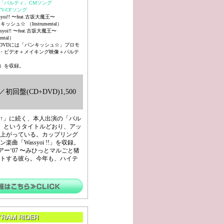
「パルティ」CMソング
p TV-CFソング
syoi!! 〜feat.古坂大魔王〜
キッシュ☆ （Instrumental）
syoi!! 〜feat.古坂大魔王〜
ental）
DVDには「パンキッシュ☆」プロモ
・ビデオ＋メイキング映像＋パルテ
篇）を収録。
回盤(CD+DVD)1,500
々↑↑」に続く、本人出演の「パル
」というタイトルどおり、アッ
上がっている。カップリング
「Wassyoi !!」を収録。
ツアー‘07 〜みひっとマルごと猪
トする彼ら。今年も、ハイテ