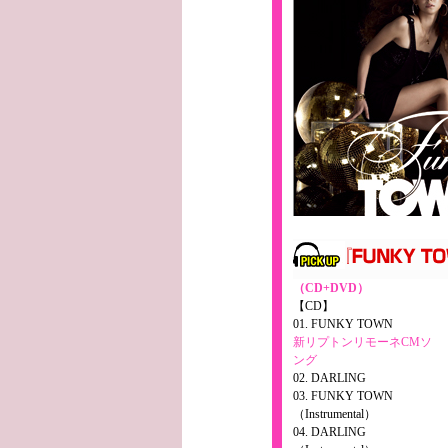
（CD+DVD）
【CD】
01. FUNKY TOWN
新リプトンリモーネCMソ
ング
02. DARLING
03. FUNKY TOWN
（Instrumental）
04. DARLING