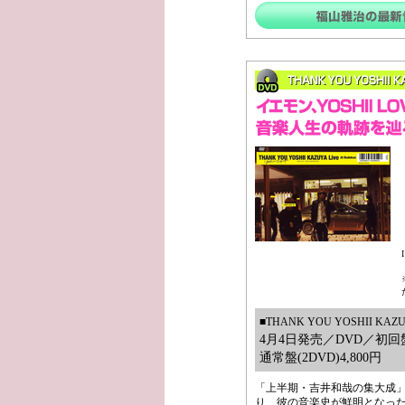
■THANK YOU YOSHII KAZU
4月4日発売／DVD／初回盤(2
通常盤(2DVD)4,800円
「上半期・吉井和哉の集大成
り、彼の音楽史が鮮明となった「TOU