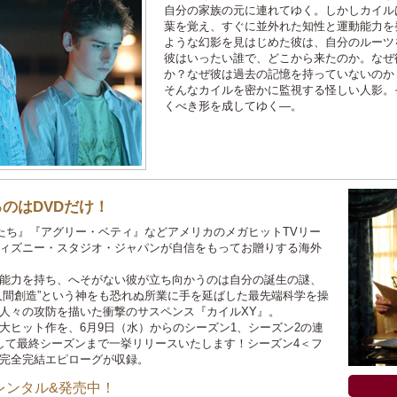
自分の家族の元に連れてゆく。しかしカイル
葉を覚え、すぐに並外れた知性と運動能力を
ような幻影を見はじめた彼は、自分のルーツ
彼はいったい誰で、どこから来たのか。なぜ
か？なぜ彼は過去の記憶を持っていないのか
そんなカイルを密かに監視する怪しい人影。
くべき形を成してゆく―。
のはDVDだけ！
妻たち』『アグリー・ベティ』などアメリカのメガヒットTVリー
ィズニー・スタジオ・ジャパンが自信をもってお贈りする海外
能力を持ち、へそがない彼が立ち向かうのは自分の誕生の謎、
人間創造”という神をも恐れぬ所業に手を延ばした最先端科学を操
人々の攻防を描いた衝撃のサスペンス『カイルXY』。
大ヒット作を、6月9日（水）からのシーズン1、シーズン2の連
して最終シーズンまで一挙リリースいたします！シーズン4＜フ
完全完結エピローグが収録。
レンタル&発売中！