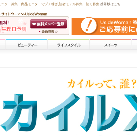
モニター募集・商品モニターで
プチ稼ぎ
,読者モデル募集・
読モ募集
携帯版はこち