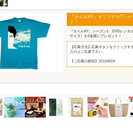
『カイルXY』オリジナルTシ
ト！
『カイルXY』シーズン1 DVDレンタ
サイズ）を3名様にプレゼント！
【応募方法】応募ボタンをクリックす
入の上ご応募下さい。
【ご応募の締切】2010/8/29