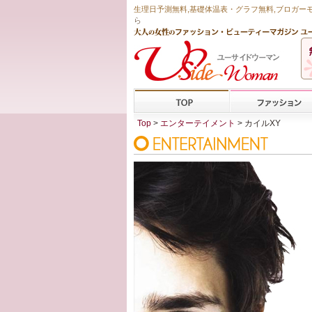
生理日予測無料
,
基礎体温表・グラフ無料
,ブロガー
ら
Top
>
エンターテイメント
> カイルXY