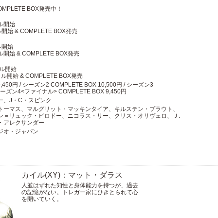
PLETE BOX発売中！
ル開始
始 & COMPLETE BOX発売
ル開始
始 & COMPLETE BOX発売
タル開始
開始 & COMPLETE BOX発売
,450円 / シーズン2 COMPLETE BOX 10,500円 / シーズン3
/ シーズン4<ファイナル> COMPLETE BOX 9,450円
ー、J・C・スピンク
トーマス、マルグリット・マッキンタイア、キルステン・プラウト、
ン＝リュック・ビロドー、ニコラス・リー、クリス・オリヴェロ、Ｊ.
・アレクサンダー
ジオ・ジャパン
カイル(XY)：マット・ダラス
人並はずれた知性と身体能力を持つが、過去
の記憶がない。トレガー家にひきとられて心
を開いていく。