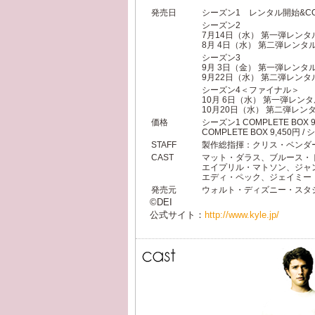
発売日
シーズン1 レンタル開始&COM
シーズン2
7月14日（水） 第一弾レンタ
8月 4日（水） 第二弾レンタル開
シーズン3
9月 3日（金） 第一弾レンタ
9月22日（水） 第二弾レンタル開
シーズン4＜ファイナル＞
10月 6日（水） 第一弾レン
10月20日（水） 第二弾レンタル
価格
シーズン1 COMPLETE BOX 9
COMPLETE BOX 9,450円 
STAFF
製作総指揮：クリス・ベンダ
CAST
マット・ダラス、ブルース・
エイプリル・マトソン、ジャ
エディ・ペック、ジェイミー
発売元
ウォルト・ディズニー・スタ
©DEI
公式サイト：
http://www.kyle.jp/