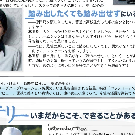
今日は最後の所が良かったよ。頑張っていこうな」とか言われる
張が解けていきました。スタッフの皆さんの助けも、本当に心の
——原田巧を演じきった今、普通の高校生だった頃の自分と比べ
ますか？
林遣都：人としっかりと話せるようになりましたね。それから、
した。ホームシックは全然なかったんですけれども、家族と会う
落ち着くな」って思いました。
——では、最後に新しいことに踏み出したくても、勇気がなくて
に向けて、メッセージをお願いします。
林遣都：僕自身にも「勇気がなくて踏み出せない」ということが
時、原田巧の勇気、根性っていうのが背中を押してくれた気がし
た方が、彼のように強い自分を持つことができたら最高です！
やし・けんと 1990年12月6日 滋賀県生まれ
ターダストプロモーション所属の、いま最も注目される新星。映画『バッテリー』
デビュー。硬派で凛々しい表情からは、強い意志が感じられ、今後も活躍が期待で
。
あさのあつこ原作の小説「バッテリー」は、累計100