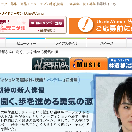
モニター募集・商品モニターで
プチ稼ぎ
,読者モデル募集・
読モ募集
携帯版はこち
林遣都さんに聞く、歩を進める勇気の源
高の中学生ピッチャーという難しい役柄をパーフェクトに
00人もの応募があったというオーディションを経て、主役
それ以前はごく普通の高校生だった。そして、この作品で
み出し、歩を止めることなく大役をやり遂げた。そんな彼
」を聞いた。