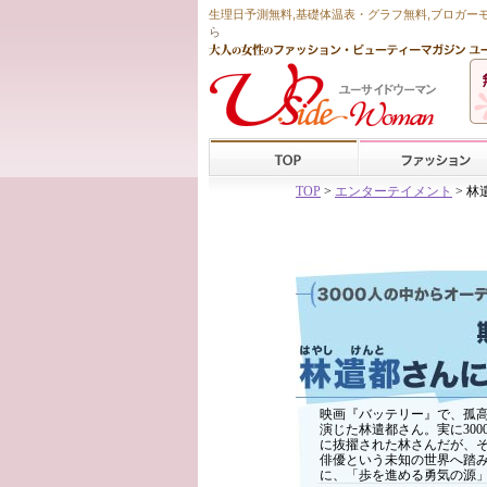
生理日予測無料
,
基礎体温表・グラフ無料
,ブロガー
ら
TOP
>
エンターテイメント
> 
映画『バッテリー』で、孤
演じた林遣都さん。実に30
に抜擢された林さんだが、
俳優という未知の世界へ踏
に、「歩を進める勇気の源