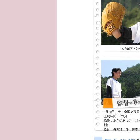
3月10日（土）全国東宝
上映時間：119分
原作：あさのあつこ「バ
刊）
監督：滝田洋二郎 脚本：