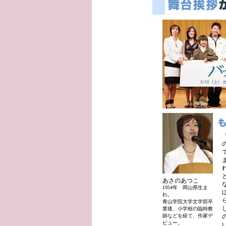
あさのあつこ
1954年 岡山県生ま
れ。
青山学院大学文学部卒
業後、小学校の臨時教
師などを経て、作家デ
ビュー。