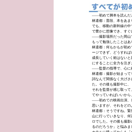
——初めて脚本を読んだ
林遣都：普段、本をあま
でも、移動の新幹線の中
で豊かに想像でき、すぐ
——撮影場所だった岡山
もって勉強したことはあ
林遣都：何もかもが初め
ージできず、どうすれば
成長していく術はないと
にすることに全力を注ぎ
——監督の指導で、心に
林遣都：撮影が始まって
詞なんて関係なく大げさ
た。その後も撮影中に、
それを監督が感じ取って
てやっていればいいから
——初めての映画出演、
思いますが、それをどの
林遣都：そうですね。緊
山に行っていきなり、何
ロでした。その後も撮影
るのだろうか」と悩みま