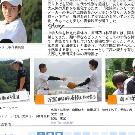
売り上げを記録。世代や性別を超越し、あらゆる人を
大人気の原作を映画化するため、『陰陽師』シリーズ
メーカーの滝田洋二郎監督がメガホンを取り、人を寄
持った少年が、野球を通して次第に心を開いていくス
化。今もっとも美しい青春映画が誕生した。
中学入学を控えた春休み。原田巧（林遣都）は、岡山
越してきた。類い稀なるピッチャーとしての才能を持
で、家族までも寄せ付けない孤独な少年だった。そん
永倉豪（山田健太）と出会う。巧の才能に魅せられ、
を熱望する豪も、キャッチャーとして高い能力を有し
入部した新田東中学の野球部は……。
系ロードショー
出演：林遣都、山田健太、鎗田晟裕、連佛美沙子／天海祐希
文太 他
ッテリー」（角川文庫刊）（教育画劇
配給：東宝
http://bt-movie.jp/
森下 直