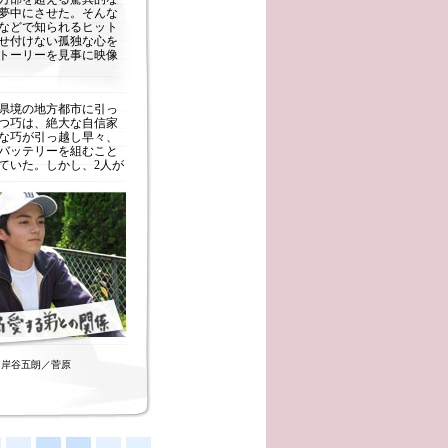
夢中にさせた。そんな
などで知られるヒット
せ付けない孤独な心を
トーリーを見事に映像
県境の地方都市に引っ
つ巧は、絶大な自信家
な巧が引っ越し早々、
バッテリーを組むこと
ていた。しかし、2人が
、岸谷五朗／菅原