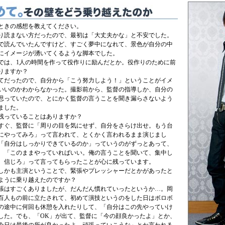
ときの感想を教えてください。
り読まない方だったので、最初は「大丈夫かな」と不安でした。
で読んでいたんですけど、すごく夢中になれて、景色が自分の中
にイメージが湧いてくるような脚本でした。
では、1人の時間を作って役作りに励んだとか。役作りのために前
りますか？
てだったので、自分から「こう努力しよう！」ということがイメ
いいのかわからなかった。撮影前から、監督の指導しか、自分の
思っていたので、とにかく監督の言うことを聞き漏らさないよう
ました。
残っていることはありますか？
すぐ、監督に「周りの目を気にせず、自分をさらけ出せ。もう台
にやってみろ」って言われて、とくかく言われるまま演じまし
「自分はしっかりできているのか」っていうのがずっとあって、
、「このままやっていればいい。俺の言うことを聞いて、集中し
、信じろ」って言ってもらったことが心に残っています。
しかも主演ということで、緊張やプレッシャーだとかがあったと
ように乗り越えたのですか？
張はすごくありましたが、だんだん慣れていったというか…。岡
百人もの前に立たされて、初めて演技というのをした日はボロボ
の途中に何回も休憩を入れたりして、「自分はこの先やっていけ
した。でも、「OK」が出て、監督に「今の顔良かったよ」とか、