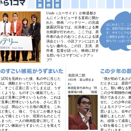
Uside（ユーサイド）が林遣都さ
んにインタビューする直前に開か
れた、映画「バッテリー」の完成
はじめまして。こ
披露試写会では、出演者による舞
は。原田巧役の林
台挨拶が行われた。ここでは、原
す。今すぐにでも
作者のあさのあつこさんによる講
に感想をお伺いし
演会という、小説ファンにはたま
持ちでいっぱいで
らない趣向も。この日、主演、原
作者、監督が語った、映画に対す
る想いを1コマずつピックアッ
プ!!
滝田洋二郎
「試写を見終わった後、私の中に生じた
「僕が初めてあさ
1955年 富山県生ま
のは、感動とかっていうものではなく
だときには、原田
れ。
て、すごく正直に言ってしまえば、うず
した。類い稀なる
映画監督代表作は「阿
修羅城の瞳」、「陰陽
まくような、ものすごい嫉妬でした。こ
この少年期独特の
師」など。
れほど見事に少年というものを、これほ
弱さであるとか、
ど見事に野球というものを、さらに言う
せた、この少年の
ならば、岡山という土地の風景を、これ
によるスクリーン
ほど美しく、強く、でもどこか脆さをは
思いました。去年
らんで描くというか、現実のものとして
撮影しましたが、
しまった、一人の映画監督に対して、も
れ、頑張って成長
のすごい嫉妬がうずまいたことを覚えて
い顔を撮ることが
います」
思っています」