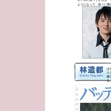
ホテルに帰ってからも「
ようになって、徐々に緊
支えになりました。
は
ス
優
る