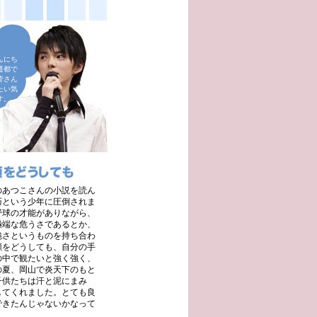
んにち
遣都で
皆さん
たい気
す。
のあつこさんの小説を読ん
巧という少年に圧倒されま
野球の才能がありながら、
極端な危うさであるとか、
脆さというものを持ち合わ
顔をどうしても、自分の手
の中で観たいと強く強く、
の夏、岡山で炎天下のもと
子供たちは汗と泥にまみ
してくれました。とても良
できたんじゃないかなって