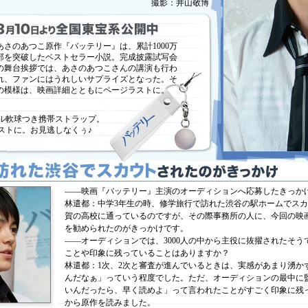
撮影：井山敬博
あさのあつこ原作『バッテリー』は、累計1000万
部を突破したベストセラー小説。完成披露試写会
の舞台挨拶では、あさのあつこさんの講演も行わ
れ、ファンにはうれしいサプライズとなった。そ
の模様は、映画詳細とともにページラストに。
ル軟球つき携帯ストラップ。
ストに。お見逃しなくぅ♪
——映画『バッテリー』主演のオーディションへ応募したきっか
林遣都：中学3年生の時、修学旅行で訪れた渋谷の駅ホームでス
賀の高校に通っているのですが、その際事務所の人に、今回の映
を勧められたのがきっかけです。
——オーディションでは、3000人の中から主役に抜擢されたそ
ことや印象に残っていることはありますか？
林遣都：1次、2次と審査が進んでいるときは、実感があまり湧か
んだなぁ」っていう程度でした。ただ、オーディションの最中に
いんだったら、早く読めよ」って言われたことがすごく印象に残
から原作を読みました。