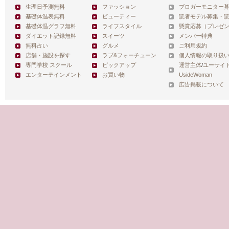
生理日予測無料
ファッション
ブロガーモニター
基礎体温表無料
ビューティー
読者モデル募集・
基礎体温グラフ無料
ライフスタイル
懸賞応募（プレゼ
ダイエット記録無料
スイーツ
メンバー特典
無料占い
グルメ
ご利用規約
店舗・施設を探す
ラブ&フォーチューン
個人情報の取り扱
専門学校 スクール
ピックアップ
運営主体
/
ユーサイ
エンターテインメント
お買い物
UsideWoman
広告掲載について