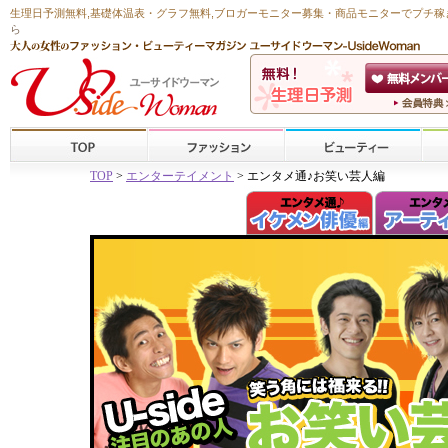
生理日予測無料
,
基礎体温表・グラフ無料
,ブロガーモニター募集・商品モニターで
プチ稼
ら
TOP
>
エンターテイメント
> エンタメ通♪お笑い芸人編