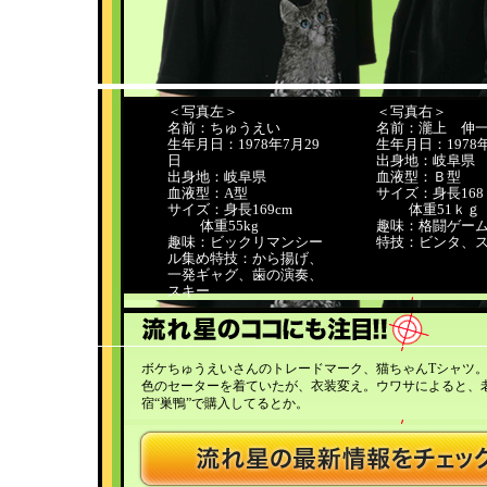
＜写真左＞
＜写真右＞
名前：ちゅうえい
名前：瀧上 伸
生年月日：1978年7月29
生年月日：1978年
日
出身地：岐阜県
出身地：岐阜県
血液型：Ｂ型
血液型：A型
サイズ：身長16
サイズ：身長169cm
体重51ｋｇ
体重55kg
趣味：格闘ゲー
趣味：ビックリマンシー
特技：ビンタ、
ル集め特技：から揚げ、
一発ギャグ、歯の演奏、
スキー
ボケちゅうえいさんのトレードマーク、猫ちゃんTシャツ
色のセーターを着ていたが、衣装変え。ウワサによると、
宿“巣鴨”で購入してるとか。