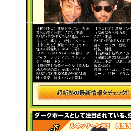
【後列中央】新塾ドラゴン（天涯
【中央列右】新塾マン
孤独の荒くれ龍） AGE：不詳
（暴飲暴食の怪力象）
PART：BOKE & BASS趣味：ツー
AGE：不詳
リング、筋トレ 特技：ベース
PART：BOKE & GUIT
【中央列左】新塾コブラ（奇々
趣味：サッカー観戦
怪々の髑髏蛇） AGE：不詳
特技：料理
PART：BOKE & GUITAR趣味：ス
【前列右】新塾タイガ
パイダーソリティア、ストレッ
（温故知新の眠れぬ虎
チ 特技：ギター
AGE：不詳 PART：B
【前列左】新塾イーグル（驚天動
& DRUMS
地の全能の鷲） AGE：不詳
趣味：パソコン、ロッ
PART：TSUKKOMI &VOCAL
趣
ロール 特技：ドラム
味：音楽 特技：バンド活動