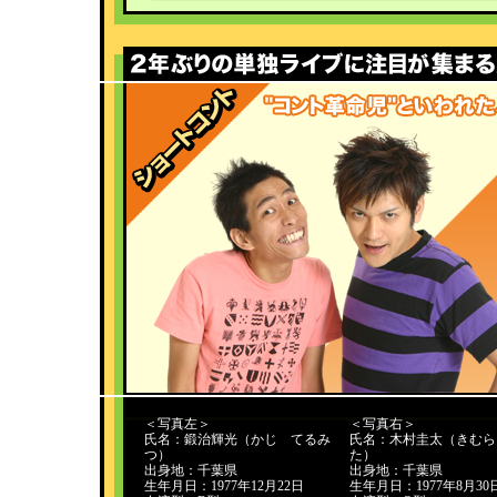
＜写真左＞
＜写真右＞
氏
名：鍛治輝光（かじ てるみ
氏名：木村圭太（きむら
つ）
た）
出身地：千葉県
出身地：千葉県
生年月日：1977年12月22日
生年月日：1977年8月30