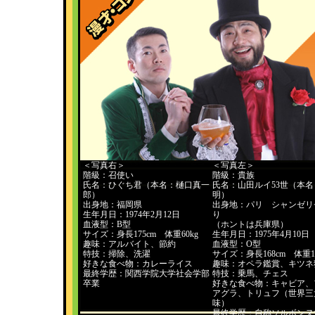
＜写真右＞
＜写真左＞
階級：召使い
階級：貴族
氏名：ひぐち君（本名：樋口真一
氏名：山田ルイ53世（本名
郎）
明）
出身地：福岡県
出身地：パリ シャンゼリ
生年月日：1974年2月12日
り
血液型：B型
（ホントは兵庫県）
サイズ：身長175cm 体重60kg
生年月日：1975年4月10日
趣味：アルバイト、節約
血液型：O型
特技：掃除、洗濯
サイズ：身長168cm 体重10
好きな食べ物：カレーライス
趣味：オペラ鑑賞、キツネ
最終学歴：関西学院大学社会学部
特技：乗馬、チェス
卒業
好きな食べ物：キャビア、
アグラ、トリュフ（世界三
味）
最終学歴：自称ソルボンヌ