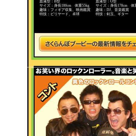
血液型：B型
血液型：O型
サイズ：身長180cm 体重55kg
サイズ：身長178cm 体重
趣味：フィギア収集、映画鑑賞
趣味：DJ、音楽鑑賞
特技：ビリヤード、卓球
特技：剣玉、ギター