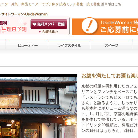
モニター募集・商品モニターで
プチ稼ぎ
,読者モデル募集・
読モ募集
携帯版はこち
お腹を満たしてお酒も楽
京都の町屋を再利用したカフェ
リアンとフレンチをベースにし
「レストランでもビストロでも
さん」と語るように、しっかり
も基本的にボリューム満点なの
ト。1ヶ月に2回、京都の地野
を創作して提供している。ボトル
トドリンク20種類と、料理だ
ンの1軒目はもちろん、2軒目、