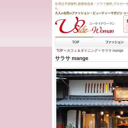
生理日予測無料
,
基礎体温表・グラフ無料
,ブロガー
ら
TOP
>
カフェ＆ダイニング
> サラサ mange
サラサ mange