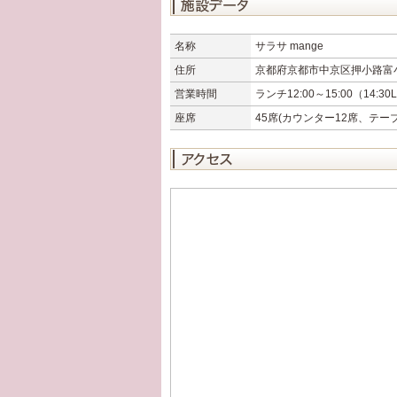
名称
サラサ mange
住所
京都府京都市中京区押小路富小
営業時間
ランチ12:00～15:00（14:30
座席
45席(カウンター12席、テー