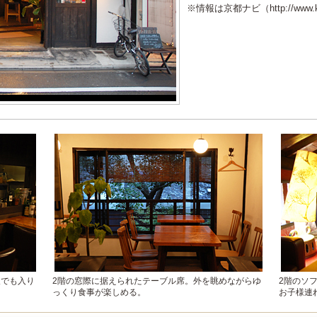
※情報は京都ナビ（http://www.
人でも入り
2階の窓際に据えられたテーブル席。外を眺めながらゆ
2階のソ
っくり食事が楽しめる。
お子様連