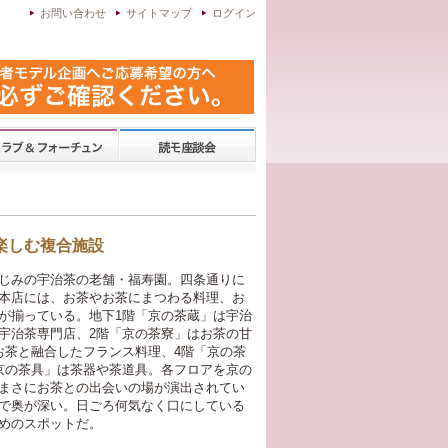
お問い合わせ
サイトマップ
ログイン
楽しむ複合施設
じみの宇治茶の老舗・福寿園。四条通りに
本店には、お茶やお茶にまつわる料理、お
が揃っている。地下1階「京の茶蔵」は宇治
宇治茶専門店、2階「京の茶寮」はお茶の甘
お茶と融合したフランス料理、4階「京の茶
京の茶具」は茶器や茶道具。各フロアを京の
まさにお茶との出会いの場が演出されてい
で奥が深い。日ごろ何気なく口にしている
めのスポットだ。