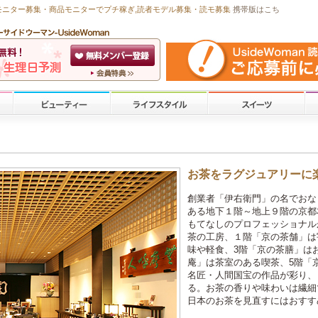
モニター募集・商品モニターで
プチ稼ぎ
,読者モデル募集・
読モ募集
携帯版はこち
お茶をラグジュアリーに
創業者「伊右衛門」の名でおな
ある地下１階～地上９階の京都
もてなしのプロフェッショナル
茶の工房、１階「京の茶舗」は
味や軽食、3階「京の茶膳」は
庵」は茶室のある喫茶、5階「
名匠・人間国宝の作品が彩り、
る。お茶の香りや味わいは繊細
日本のお茶を見直すにはおすす