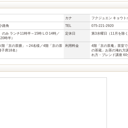
カナ
フクジュエン キョウト
小路角
TEL
075-221-2920
のみ ランチ11時半～15時 L.O 14時／
定休日
第3水曜日（11月を除
 20時半）
３階「京の茶膳」～24名様／4階「京の茶
利用料金
4階「京の茶庵」茶室で
椅子席18名）
の茶蔵」お茶の淹れ方講座 
れ方・ブレンド講座 60分：