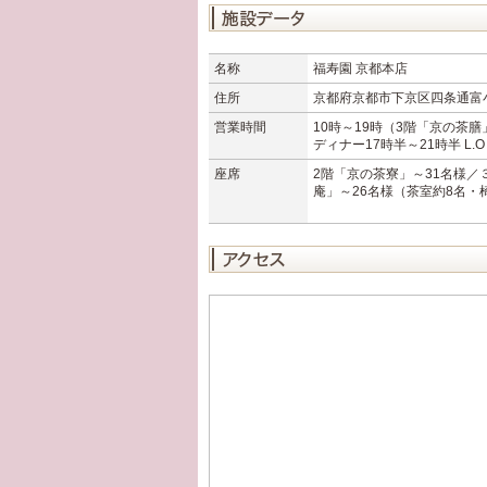
名称
福寿園 京都本店
住所
京都府京都市下京区四条通富
営業時間
10時～19時（3階「京の茶膳」
ディナー17時半～21時半 L.O
座席
2階「京の茶寮」～31名様／
庵」～26名様（茶室約8名・