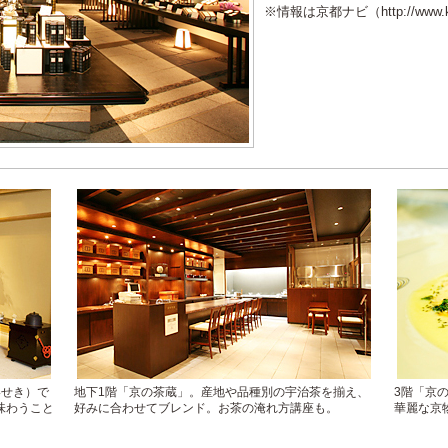
※情報は京都ナビ（http://www.
いせき）で
地下1階「京の茶蔵」。産地や品種別の宇治茶を揃え、
3階「京
味わうこと
好みに合わせてブレンド。お茶の淹れ方講座も。
華麗な京