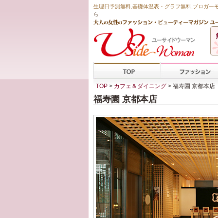
生理日予測無料
,
基礎体温表・グラフ無料
,ブロガー
ら
TOP
>
カフェ＆ダイニング
> 福寿園 京都本店
福寿園 京都本店