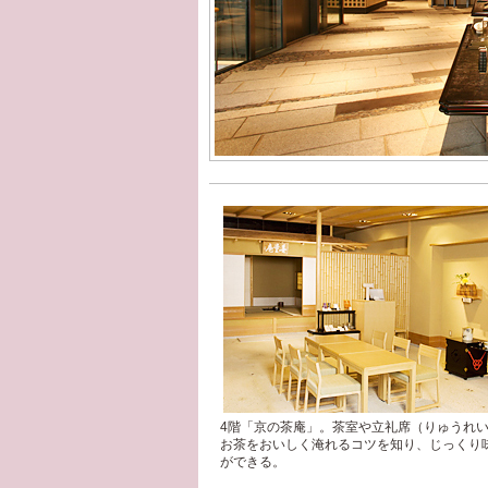
4階「京の茶庵」。茶室や立礼席（りゅうれ
お茶をおいしく淹れるコツを知り、じっくり
ができる。